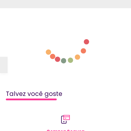
INFORMAÇÕES ADICIONAIS
Ingredientes:
XAROPE DE GLICOSE, AÇÚCAR, ÁGUA,
GELATINA, AMIDO, AROMATIZANTES E CORANTE: AZUL
BRILHANTE FCF. NÃO CONTÉM GLÚTEN.
Talvez você goste