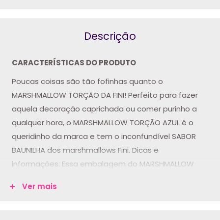
Descrição
CARACTERÍSTICAS DO PRODUTO
Poucas coisas são tão fofinhas quanto o
MARSHMALLOW TORÇÃO DA FINI!
Perfeito para fazer
aquela decoração caprichada ou comer purinho a
qualquer hora, o MARSHMALLOW TORÇÃO AZUL é o
queridinho da marca e tem o inconfundível SABOR
BAUNILHA dos marshmallows Fini.
Dicas e
informações: Essa embalagem do MARSHMALLOW
TORÇÃO AZUL DA FINI vem com 250g,
Ver mais
aproximadamente 35 marshmallows para dividir com
a galera ou comer tudo sozinho!